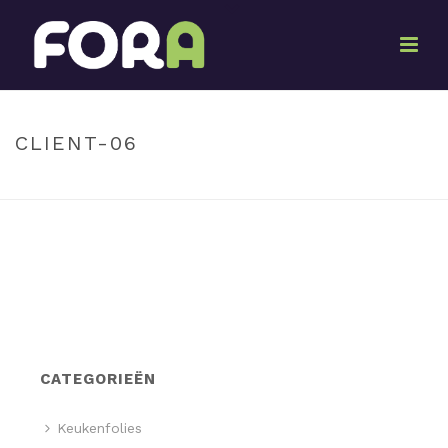
By
Ton Oosterwijk
Posted
22 februari 2017
In
CLIENT-06
HOME
»
CLIENT-06
CATEGORIEËN
Keukenfolies