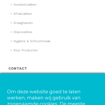
Voedselzakken
Afvalzakken
Draagtassen
Disposables
Hygiëne & Schoonmaak
Klus Producten
CONTACT
Locatie Duitsland
FORA Folienfabrik GmbH
FORA Handelsgesellschaft mbH
Om deze website goed te laten
Pfaffenhäule 30
werken, maken wij gebruik van
78224 Singen
zogenaamde cookies. De meeste